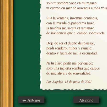
sólo tu sombra yace en mi regazo, 

tu cuerpo en mar de ausencia a toda vela.
Si a la ventana, insomne centinela,

con la mirada el panorama trazo,

la tiniebla me asesta el ramalazo

de invidencia que el campo sobrevuela.

Dejé de ser el dueño del paisaje,

perdí sendero, nubes y ramaje;

dentro y fuera de mí, la oscuridad. 

Ni tu claro perfil me pertenece;

sólo una incierta sombra que carece

de iniciativa y de sensualidad.
Los Angeles, 13 de junio de 2001
← Anterior
Aleatorio