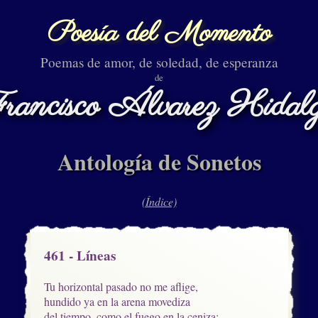
Poesía del Momento
Poemas de amor, de soledad, de esperanza
de
rancisco Álvarez Hidal
Antología de Sonetos
(Índice)
461 - Líneas
Tu horizontal pasado no me aflige,

hundido ya en la arena movediza

del tiempo, como el fuego en la ceniza;
