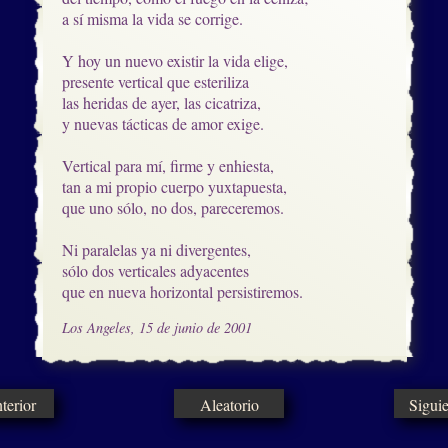
a sí misma la vida se corrige.

Y hoy un nuevo existir la vida elige,

presente vertical que esteriliza

las heridas de ayer, las cicatriza,

y nuevas tácticas de amor exige.

Vertical para mí, firme y enhiesta,

tan a mi propio cuerpo yuxtapuesta,

que uno sólo, no dos, pareceremos.

Ni paralelas ya ni divergentes,

sólo dos verticales adyacentes

que en nueva horizontal persistiremos.
Los Angeles, 15 de junio de 2001
erior
Aleatorio
Sigui