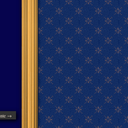
ente →