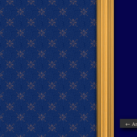
← Ant