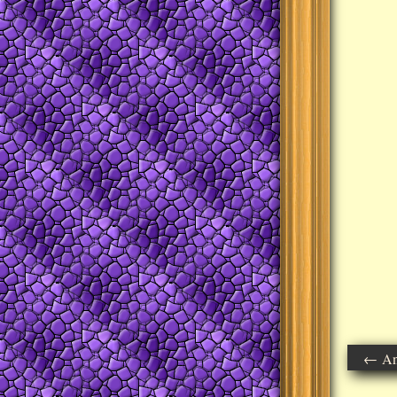
← Ant