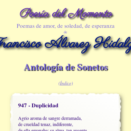
Poesía del Momento
Poemas de amor, de soledad, de esperanza
de
rancisco Álvarez Hidal
Antología de Sonetos
(Índice)
947 - Duplicidad
Agrio aroma de sangre derramada,

de crueldad tenaz, indiferente,

de ella emanaba; su alma, tan ausente,
