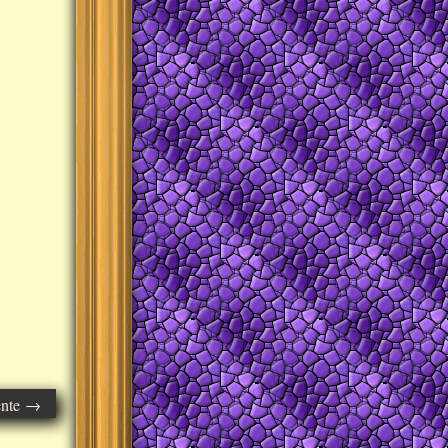
ente →