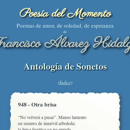
Poesía del Momento
Poemas de amor, de soledad, de esperanza
de
rancisco Álvarez Hidal
Antología de Sonetos
(Índice)
948 - Otra brisa
“No volverá a pasar”. Manso lamento

en susurro de inmóvil arboleda;

la brisa fugitiva ya no enreda
