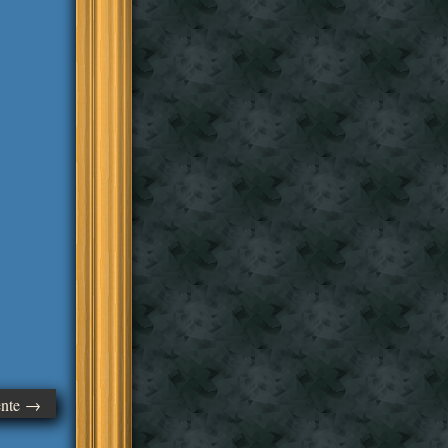
ente →