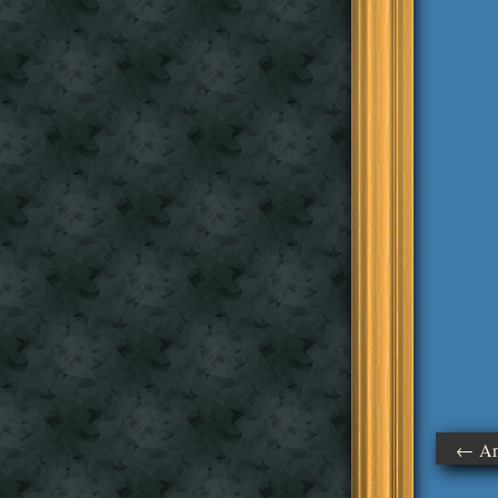
← Ant