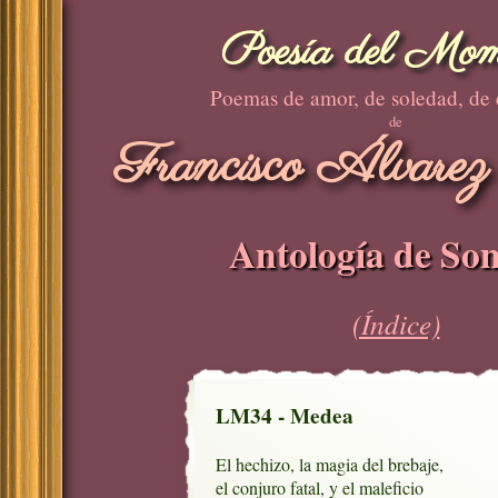
Poesía del Mom
Poemas de amor, de soledad, de
de
Francisco Álvarez
Antología de Son
(Índice)
LM34 - Medea
El hechizo, la magia del brebaje, 

el conjuro fatal, y el maleficio
