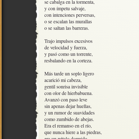
se cabalga en la tormenta,

y con ímpetu salvaje, 

con intenciones perversas, 

o se escalan las murallas

o se saltan las barreras.

Trajo impulsos excesivos

de velocidad y fuerza,

y pasó como un torrente,

resbalando en la corteza.

Más tarde un soplo ligero 

acarició mi cabeza,

gentil sonrisa invisible

con olor de hierbabuena.

Avanzó con paso leve

sin apenas dejar huellas,

y un rumor de suavidades

como zumbido de abejas.

Era el remanso en el río, 

que nunca hiere a las piedras,

era un pétalo dormido
