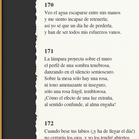
170
Veo el agua escaparse entre mis manos

y me siento incapaz de retenerla;

así yo sé que un día he de perderla,

y han de ser todos mis esfuerzos vanos.
171
La lámpara proyecta sobre el muro

el perfil de una sombra tenebrosa,

danzando en el silencio semioscuro.

Sobre la mesa sólo hay una rosa,

ni tono amenazante ni inseguro,

sólo una rosa frágil, temblorosa.

¡Cómo el efecto de una luz extraña,

al sentido confunde, al alma engaña!
172
Cuando bese tus labios (¡y ha de llegar el día!)

no cerrarás los ojos, y yo los tendré abiertos
