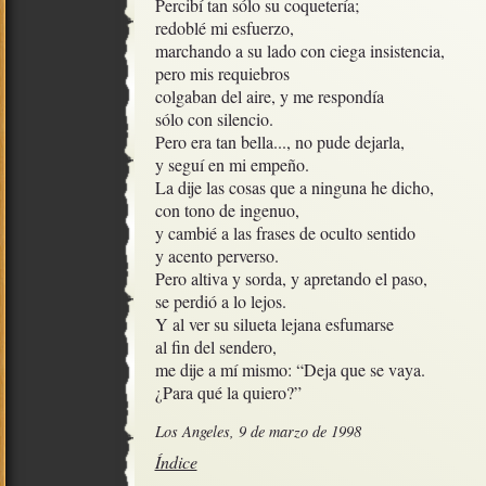
Percibí tan sólo su coquetería;

redoblé mi esfuerzo,

marchando a su lado con ciega insistencia, 

pero mis requiebros

colgaban del aire, y me respondía

sólo con silencio. 

Pero era tan bella..., no pude dejarla,

y seguí en mi empeño.

La dije las cosas que a ninguna he dicho, 

con tono de ingenuo, 

y cambié a las frases de oculto sentido

y acento perverso.

Pero altiva y sorda, y apretando el paso, 

se perdió a lo lejos.

Y al ver su silueta lejana esfumarse 

al fin del sendero,

me dije a mí mismo: “Deja que se vaya.

¿Para qué la quiero?”
Los Angeles, 9 de marzo de 1998
Índice