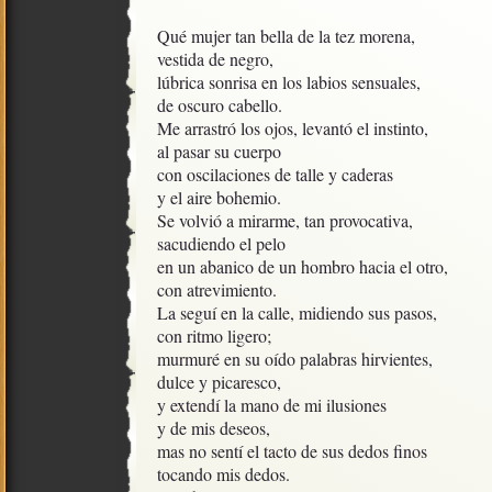
Qué mujer tan bella de la tez morena,

vestida de negro,

lúbrica sonrisa en los labios sensuales, 

de oscuro cabello.

Me arrastró los ojos, levantó el instinto,

al pasar su cuerpo

con oscilaciones de talle y caderas

y el aire bohemio.

Se volvió a mirarme, tan provocativa, 

sacudiendo el pelo 

en un abanico de un hombro hacia el otro,

con atrevimiento.

La seguí en la calle, midiendo sus pasos, 

con ritmo ligero;

murmuré en su oído palabras hirvientes, 

dulce y picaresco,

y extendí la mano de mi ilusiones

y de mis deseos,

mas no sentí el tacto de sus dedos finos 

tocando mis dedos.
