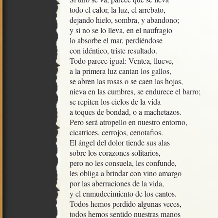
todo el calor, la luz, el arrebato, 

dejando hielo, sombra, y abandono;

y si no se lo lleva, en el naufragio

lo absorbe el mar, perdiéndose

con idéntico, triste resultado. 

Todo parece igual: Ventea, llueve, 

a la primera luz cantan los gallos,

se abren las rosas o se caen las hojas,

nieva en las cumbres, se endurece el barro;

se repiten los ciclos de la vida

a toques de bondad, o a machetazos.

Pero será atropello en nuestro entorno, 

cicatrices, cerrojos, cenotafios.

El ángel del dolor tiende sus alas

sobre los corazones solitarios, 

pero no les consuela, les confunde,

les obliga a brindar con vino amargo

por las aberraciones de la vida, 

y el enmudecimiento de los cantos.

Todos hemos perdido algunas veces, 

todos hemos sentido nuestras manos
