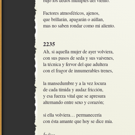
bajo los dedos múltiples del viento.

Factores atmosféricos, ajenos,

que brillarán, apagarán o aúllan,

mas no saben rondar como mi aliento.
2235
Ah, si aquella mujer de ayer volviera,

con sus pasos de seda y sus vaivenes,

la técnica y fervor del que adultera

con el fragor de innumerables trenes,

la mansedumbre y a la vez locura

de cada tímida y audaz fricción,

y esa fuerza vital que se apresura

alternando entre sexo y corazón;

si ella volviera… permanecería

con ésta amante que hoy se dice mía. 
Índice