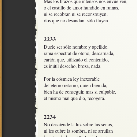
Mas los brazos que intensos nos envuelven, 

o el castillo de amor hundido en ruinas,

ni se recobran ni se reconstruyen;

ríos que no desandan, sólo fluyen.
2233
Duele ser sólo nombre y apellido,

rama espectral de otoño, descarnada,

cartón que, utilizado el contenido, 

es inútil desecho, broza, nada. 

Por la cósmica ley inexorable

del eterno retorno, quien bien da,

bien ha de conseguir, mas si culpable,

el mismo mal que dio, recogerá.
2234
No desciende la luz sobre tus senos,

ni les cubre la sombra, ni se arrullan
