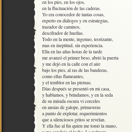
en los pies, en los ojos, 

en la fluctuación de las caderas.

Yo era conocedor de tantas cosas, 

experto en diálogos y en estrategias,

trazador de caminos,

descifrador de huellas.

Todo en la mente, ingenuo, teorizante, 

mas en ineptitud, sin experiencia.

Ella en las altas horas de la tarde

me avanzó el primer beso, abrió la puerta

y me dejó en la calle con el aire

bajo los pies, al ras de las banderas,

como ellas flameantes,

y el temblor en las piernas.

Días después se presentó en mi casa,

y hablamos, y brindamos, y en la seda

de su mirada oscura vi corceles

en ansias de galope, primaveras

a punto de explotar, requerimientos

que a silenciosos gritos se revelan.

Y ella fue al fin quien me tomó la mano,

y me condujo al lecho. La palmera
