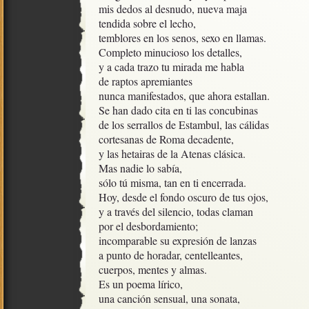
mis dedos al desnudo, nueva maja

tendida sobre el lecho,

temblores en los senos, sexo en llamas.

Completo minucioso los detalles,

y a cada trazo tu mirada me habla

de raptos apremiantes

nunca manifestados, que ahora estallan.

Se han dado cita en ti las concubinas

de los serrallos de Estambul, las cálidas

cortesanas de Roma decadente, 

y las hetairas de la Atenas clásica.

Mas nadie lo sabía,

sólo tú misma, tan en ti encerrada.

Hoy, desde el fondo oscuro de tus ojos,

y a través del silencio, todas claman

por el desbordamiento;

incomparable su expresión de lanzas

a punto de horadar, centelleantes, 

cuerpos, mentes y almas.

Es un poema lírico,

una canción sensual, una sonata,
