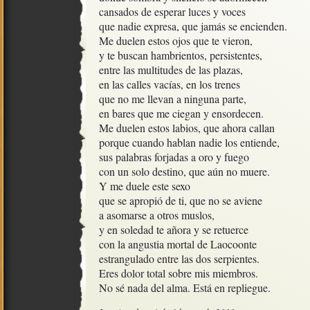
cansados de esperar luces y voces

que nadie expresa, que jamás se encienden.

Me duelen estos ojos que te vieron, 

y te buscan hambrientos, persistentes,

entre las multitudes de las plazas, 

en las calles vacías, en los trenes

que no me llevan a ninguna parte,

en bares que me ciegan y ensordecen.

Me duelen estos labios, que ahora callan

porque cuando hablan nadie los entiende,

sus palabras forjadas a oro y fuego

con un solo destino, que aún no muere.

Y me duele este sexo

que se apropió de ti, que no se aviene

a asomarse a otros muslos,

y en soledad te añora y se retuerce

con la angustia mortal de Laocoonte 

estrangulado entre las dos serpientes.

Eres dolor total sobre mis miembros.

No sé nada del alma. Está en repliegue.