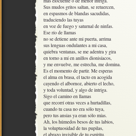
más elocuente o de menor intriga. 

Sus mudos gritos saltan, se retuercen,

en espasmos de blandas sacudidas,

traduciendo las tuyas

en voz de fuego y saturnal de ninfas.

Ese río de llamas

no se detiene ante mi puerta, arrima

sus lenguas ondulantes a mi casa, 

quiebra ventanas, se me adentra y gira

en torno a mí en anillos dionisíacos,

y me envuelve, me estrecha, me domina.

Es el momento de partir. Me esperas

el alma en brasa, el tacto en acogida

cayendo el albornoz, abierto el lecho,

y toda voluntad, y algo de intriga.

Sigo el camino en llamas

que recorrí otras veces a hurtadillas, 

cuando tu casa no era sólo tuya, 

pero tus ansias ya eran sólo mías. 

Ah, los húmedos besos de tus labios, 

la voluptuosidad de tus pupilas,  

el abrazo invisible de tu espíritu,
