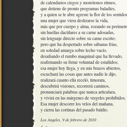
de calendarios ciegos y monótonos ritmos,

que detiene de pronto programas baladíes,

y a quien se le abre agreste la flor de los sentidos;
una mujer que viera deslizarse la vida,

más que por cuerpo y alma, rozando su perímetro
sin huellas dactilares a su carne adosadas,

sin lenguaje directo sobre su carne escrito;

pero que ha despertado sobre sábanas frías, 

en soledad amarga sobre lecho vacío,

desafiando el rumbo maquinal que ha llevado,

reafirmando su firme voluntad de estallidos;

esa mujer hoy llega, y en mis brazos abiertos,

escuchará las cosas que antes nadie le dijo,

realizará cuanto ella receló, timorata, 

descubrirá visiones, recorrerá caminos,

pronunciará palabras que nunca articulara,

y vivirá en las márgenes de vergeles prohibidos.

Esa mujer descorre los velos del mañana,

y cierra las cortinas del pasado baldío.
Los Angeles, 9 de febrero de 2010