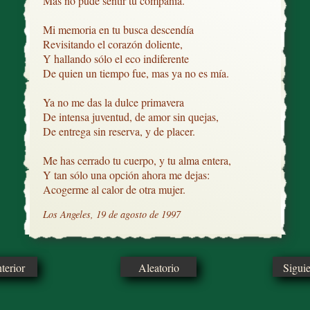
Mas no pude sentir tu compañía.

Mi memoria en tu busca descendía

Revisitando el corazón doliente,

Y hallando sólo el eco indiferente

De quien un tiempo fue, mas ya no es mía.

Ya no me das la dulce primavera

De intensa juventud, de amor sin quejas,

De entrega sin reserva, y de placer.

Me has cerrado tu cuerpo, y tu alma entera,

Y tan sólo una opción ahora me dejas:

Acogerme al calor de otra mujer.
Los Angeles, 19 de agosto de 1997
erior
Aleatorio
Sigui