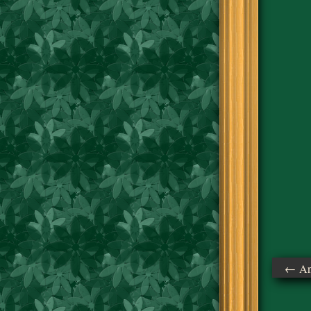
← Ant