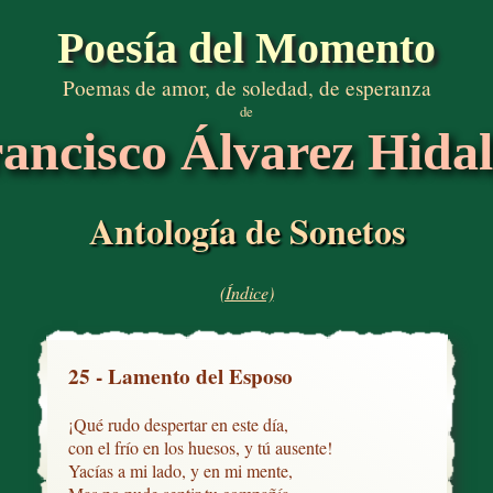
Poesía del Momento
Poemas de amor, de soledad, de esperanza
de
ancisco Álvarez Hida
Antología de Sonetos
(Índice)
25 - Lamento del Esposo
¡Qué rudo despertar en este día,

con el frío en los huesos, y tú ausente!

Yacías a mi lado, y en mi mente,
