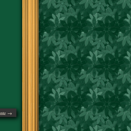
ente →