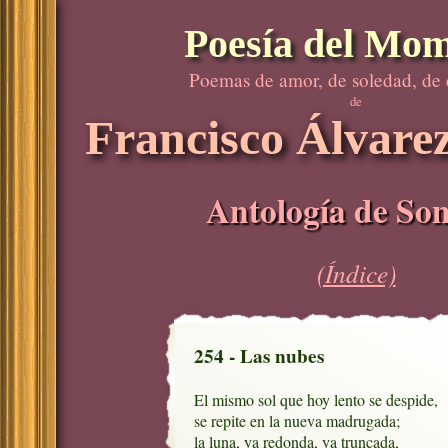
Poesía del Mo
Poemas de amor, de soledad, de
de
Francisco Álvare
Antología de Son
(Índice)
254 - Las nubes
El mismo sol que hoy lento se despide,

se repite en la nueva madrugada;

la luna, ya redonda, ya truncada,
