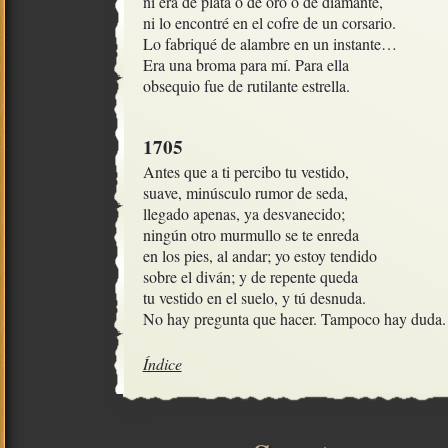
ni era de plata o de oro o de diamante,

ni lo encontré en el cofre de un corsario.

Lo fabriqué de alambre en un instante… 

Era una broma para mí. Para ella

obsequio fue de rutilante estrella.
1705
Antes que a ti percibo tu vestido,

suave, minúsculo rumor de seda,

llegado apenas, ya desvanecido;

ningún otro murmullo se te enreda

en los pies, al andar; yo estoy tendido

sobre el diván; y de repente queda

tu vestido en el suelo, y tú desnuda.

No hay pregunta que hacer. Tampoco hay duda.
Índice