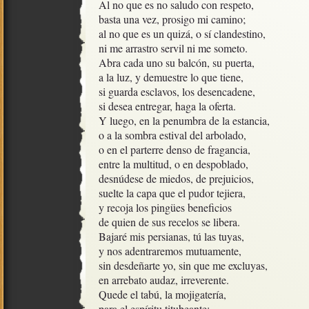
Al no que es no saludo con respeto,

basta una vez, prosigo mi camino;

al no que es un quizá, o sí clandestino,

ni me arrastro servil ni me someto.

Abra cada uno su balcón, su puerta,

a la luz, y demuestre lo que tiene,

si guarda esclavos, los desencadene,

si desea entregar, haga la oferta.

Y luego, en la penumbra de la estancia,

o a la sombra estival del arbolado,

o en el parterre denso de fragancia,

entre la multitud, o en despoblado,

desnúdese de miedos, de prejuicios, 

suelte la capa que el pudor tejiera, 

y recoja los pingües beneficios

de quien de sus recelos se libera.

Bajaré mis persianas, tú las tuyas, 

y nos adentraremos mutuamente,

sin desdeñarte yo, sin que me excluyas,

en arrebato audaz, irreverente.

Quede el tabú, la mojigatería,

para el espíritu titubeante;
