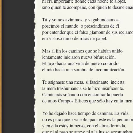
ni era importante dónde cada noche te alojes,

sino quién te acompañe, con quién te desmelenas.
Tú y yo nos avinimos, y vagabundeamos,

poseímos el mundo, o prescindimos de él

por entender que el falso glamour de sus reclamos
era vistoso ramo de rosas de papel.

Mas al fin los caminos que se habían unido

lentamente iniciaron nueva bifurcación.

El tuyo hacia una vida de nuevo colorido, 

el mío hacia una sombra de incomunicación.

Te asignaste una meta, si fascinante, incierta,

la mera trashumancia se te hizo insuficiente.

Caminarás soñando con encontrar la puerta

de unos Campos Elíseos que sólo hay en tu mente
Yo he dejado hace tiempo de caminar. La vida

no es para quien va solo; para éste es la penumbra
y en ella estoy inmerso, con el alma dormida,

que ni al paso se atreve ni a la luz se acostumbra