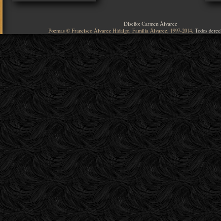
Diseño: Carmen Álvarez
Poemas © Francisco Álvarez Hidalgo, Familia Álvarez, 1997-2014.
Todos derec