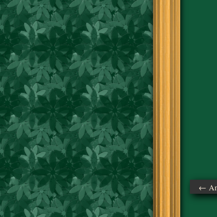
← Ant