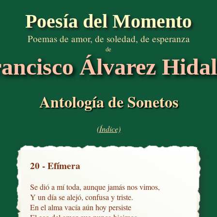
Poesía del Momento
Poemas de amor, de soledad, de esperanza
de
ancisco Álvarez Hida
Antología de Sonetos
(Índice)
20 - Efímera
Se dió a mí toda, aunque jamás nos vimos,

Y un día se alejó, confusa y triste.

En el alma vacía aún hoy persiste
