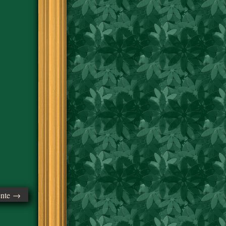
ente →