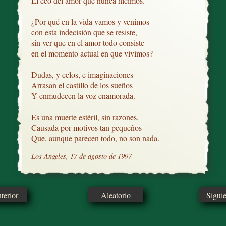
El eco del amor que nunca hicimos.

¿Por qué en la vida vamos y venimos

con esta indecisión que se resiste,

sin ver que en el amor todo consiste

en el momento actual en que vivimos?

Dudas, y celos, e imaginaciones

Arrasan el castillo de los sueños

Y enmudecen la voz enamorada.

Es una muerte estéril, sin razones,

Causada por motivos tan pequeños

Que, aunque parecen todo, no son nada.
Los Angeles, 17 de agosto de 1997
erior
Aleatorio
Sigui