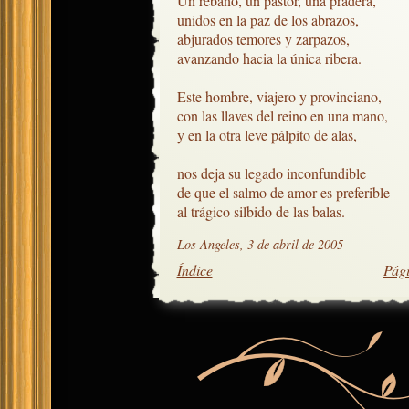
Un rebaño, un pastor, una pradera,

unidos en la paz de los abrazos,

abjurados temores y zarpazos,

avanzando hacia la única ribera.

Este hombre, viajero y provinciano,

con las llaves del reino en una mano,

y en la otra leve pálpito de alas,

nos deja su legado inconfundible

de que el salmo de amor es preferible

al trágico silbido de las balas.
Los Angeles, 3 de abril de 2005
Índice
Pági