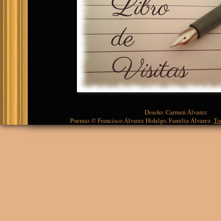
Diseño: Carmen Álvarez
Poemas © Francisco Álvarez Hidalgo, Familia Álvarez.
To