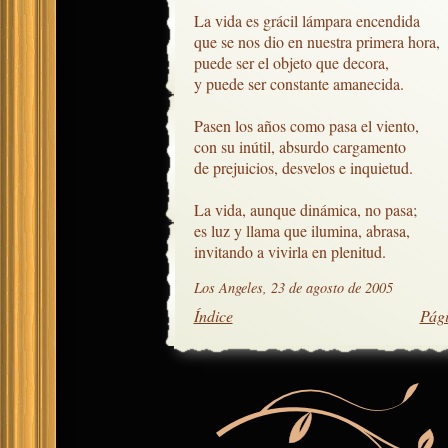
La vida es grácil lámpara encendida

que se nos dio en nuestra primera hora,

puede ser el objeto que decora,

y puede ser constante amanecida.

Pasen los años como pasa el viento,

con su inútil, absurdo cargamento

de prejuicios, desvelos e inquietud.

La vida, aunque dinámica, no pasa;

es luz y llama que ilumina, abrasa,

invitando a vivirla en plenitud.
Los Angeles, 23 de agosto de 2005
Índice
Pági