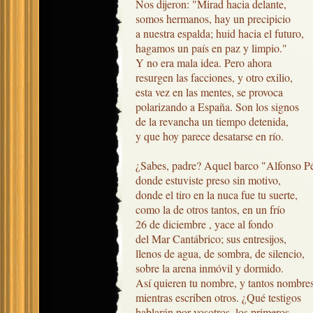
Nos dijeron: "Mirad hacia delante,

somos hermanos, hay un precipicio

a nuestra espalda; huid hacia el futuro, 

hagamos un país en paz y limpio."

Y no era mala idea. Pero ahora

resurgen las facciones, y otro exilio,

esta vez en las mentes, se provoca

polarizando a España. Son los signos

de la revancha un tiempo detenida,

y que hoy parece desatarse en río.

¿Sabes, padre? Aquel barco "Alfonso Pér
donde estuviste preso sin motivo,

donde el tiro en la nuca fue tu suerte,

como la de otros tantos, en un frío

26 de diciembre , yace al fondo

del Mar Cantábrico; sus entresijos,

llenos de agua, de sombra, de silencio,

sobre la arena inmóvil y dormido.

Así quieren tu nombre, y tantos nombres,
mientras escriben otros. ¿Qué testigos

hablarán por vosotros, los primeros,
