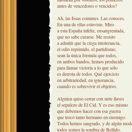
antes de vencedores o vencidos?

Ah, las fosas comunes. Las conoces. 

En una de ellas estuviste. Miro

a esta España infeliz, ensangrentada,

que no sabe curarse. Me resisto

a admitir que la ciega intolerancia,

el odio reprimido, el partidismo,

sean la única fórmula que todos, 

en ambos bandos, hemos producido

para llamar victoria a lo que sólo

es derrota de todos. Qué ejercicio 

en arbitrariedad, en ignorancia,

cuando es sobrevivir el objetivo.

Alguien quiso cerrar con siete llaves

el sepulcro de El Cid. Y es eso mismo

que debemos hacer con esa guerra

que trocó tanto hermano en enemigo.

Todos hemos sangrado, y de algún modo
todos somos la sombra de Bellido.
