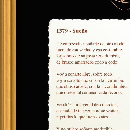
1379 - Sueño
He empezado a soñarte de otro modo,

fuera de esa verdad y esa costumbre

forjadoras de angosta servidumbre,

de brazos amarrados codo a codo.

Voy a soñarte libre; sobre todo

voy a soñarte nueva, sin la herrumbre

que el uso añade, con la incertidumbre

que ofrece, al caminar, cada recodo.

Vendrás a mí, gentil desconocida,

desnuda de tu ayer, porque vestida

repetirías lo que fueras antes.

Y no quiero soñarte predecible.
