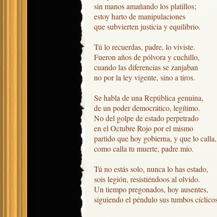
sin manos amañando los platillos;

estoy harto de manipulaciones

que subvierten justicia y equilibrio.

Tú lo recuerdas, padre, lo viviste.

Fueron años de pólvora y cuchillo,

cuando las diferencias se zanjaban

no por la ley vigente, sino a tiros.

Se habla de una República genuina, 

de un poder democrático, legítimo.

No del golpe de estado perpetrado

en el Octubre Rojo por el mismo

partido que hoy gobierna, y que lo calla,

como calla tu muerte, padre mío.

Tú no estás solo, nunca lo has estado,

sois legión, resistiéndoos al olvido.

Un tiempo pregonados, hoy ausentes,

siguiendo el péndulo sus tumbos cíclicos.