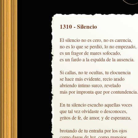
1310 - Silencio
El silencio no es cero, no es carencia,

no es lo que se perdió, lo no empezado,

es un fragor de mares sofocado,

es un fardo a la espalda de la ausencia.

Si callas, no te ocultas, tu elocuencia

se hace más evidente, recio arado

abriendo íntimo surco, revelado

más por impronta que por contundencia.

En tu silencio escucho aquellas voces

que tal vez olvidaste o desconoces,

gritos de fe, de amor, y de esperanza,

brotando de tu entraña por los ojos

como dagas de luz, como manojos
