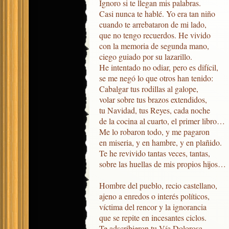
Ignoro si te llegan mis palabras.

Casi nunca te hablé. Yo era tan niño

cuando te arrebataron de mi lado,

que no tengo recuerdos. He vivido

con la memoria de segunda mano,

ciego guiado por su lazarillo.

He intentado no odiar, pero es difícil,

se me negó lo que otros han tenido:

Cabalgar tus rodillas al galope,

volar sobre tus brazos extendidos,

tu Navidad, tus Reyes, cada noche

de la cocina al cuarto, el primer libro…

Me lo robaron todo, y me pagaron

en miseria, y en hambre, y en plañido.

Te he revivido tantas veces, tantas,

sobre las huellas de mis propios hijos…

Hombre del pueblo, recio castellano,

ajeno a enredos o interés políticos,

víctima del rencor y la ignorancia

que se repite en incesantes ciclos.

Te adscribieron tu Vía Dolorosa, 
