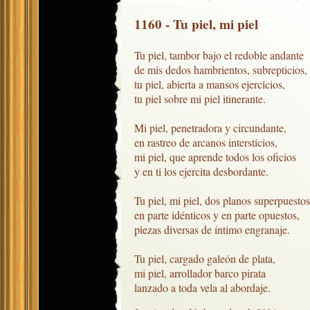
1160 - Tu piel, mi piel
Tu piel, tambor bajo el redoble andante

de mis dedos hambrientos, subrepticios,

tu piel, abierta a mansos ejercicios,

tu piel sobre mi piel itinerante.

Mi piel, penetradora y circundante,

en rastreo de arcanos intersticios,

mi piel, que aprende todos los oficios

y en ti los ejercita desbordante.

Tu piel, mi piel, dos planos superpuestos,
en parte idénticos y en parte opuestos,

piezas diversas de íntimo engranaje.

Tu piel, cargado galeón de plata,

mi piel, arrollador barco pirata

lanzado a toda vela al abordaje.