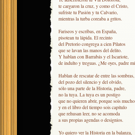
te cargaron la cruz, y como el Cristo,

sufriste tu Pasión y tu Calvario,

mientras la turba coreaba a gritos.

Fariseos y escribas, en España,

pisotean tu lápida. El recinto

del Pretorio congrega a cien Pilatos

que se lavan las manos del delito.

Y hablan con Barrabás y el Iscariote,

de indulto y treguas. ¿Me oyes, padre mí
Hablan de rescatar de entre las sombras,

del pozo del silencio y del olvido,

sólo una parte de la Historia, padre,

no la tuya. La tuya es un postigo

que no quieren abrir, porque sois muchos
y en el libro del tiempo sois capítulo

que rehusan leer, no se acomoda

a sus propias agendas o designios.

Yo quiero ver la Historia en la balanza,
