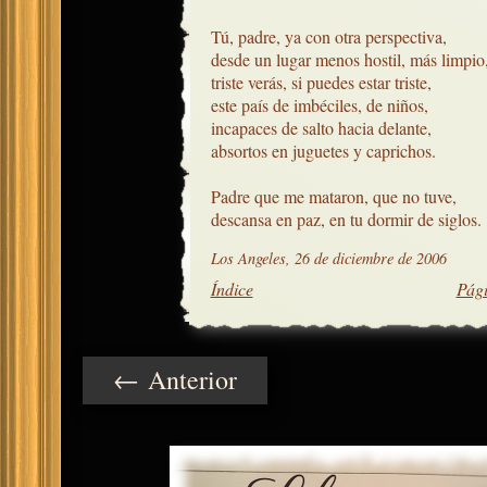
Tú, padre, ya con otra perspectiva,

desde un lugar menos hostil, más limpio, 
triste verás, si puedes estar triste,

este país de imbéciles, de niños,

incapaces de salto hacia delante,

absortos en juguetes y caprichos.

Padre que me mataron, que no tuve,

descansa en paz, en tu dormir de siglos.
Los Angeles, 26 de diciembre de 2006
Índice
Pági
← Anterior