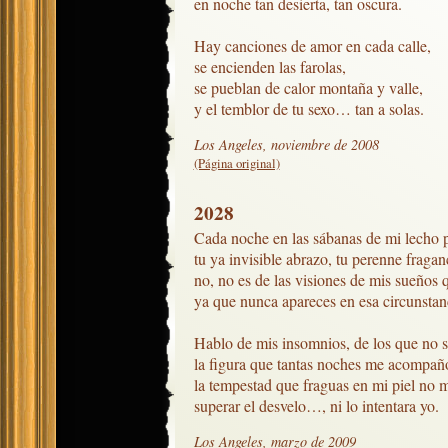
en noche tan desierta, tan oscura.

Hay canciones de amor en cada calle,

se encienden las farolas,

se pueblan de calor montaña y valle,

y el temblor de tu sexo… tan a solas.
Los Angeles, noviembre de 2008
(Página original)
2028
Cada noche en las sábanas de mi lecho p
tu ya invisible abrazo, tu perenne fraganc
no, no es de las visiones de mis sueños q
ya que nunca apareces en esa circunstanc
Hablo de mis insomnios, de los que no se
la figura que tantas noches me acompañó
la tempestad que fraguas en mi piel no m
superar el desvelo…, ni lo intentara yo.
Los Angeles, marzo de 2009