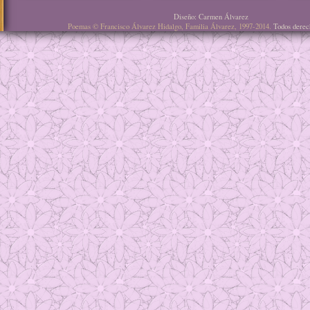
Diseño: Carmen Álvarez
Poemas © Francisco Álvarez Hidalgo, Familia Álvarez, 1997-2014.
Todos derec