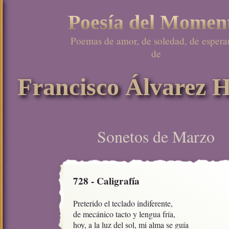
Poesía del Momen
Poemas de amor, de soledad, de esperan
de

Francisco Álvarez H
Sonetos de Marzo
728 - Caligrafía
Preterido el teclado indiferente,

de mecánico tacto y lengua fría,

hoy, a la luz del sol, mi alma se guía
