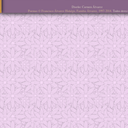
Diseño: Carmen Álvarez
Poemas © Francisco Álvarez Hidalgo, Familia Álvarez, 1997-2014.
Todos derec